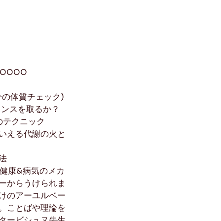
0000
分の体質チェック)
ランスを取るか？
のテクニック
いえる代謝の火と
法
健康&病気のメカ
ーからうけられま
けのアーユルベー
。ことばや理論を
タービシュヌ先生