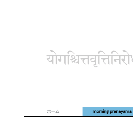
ホーム
morning pranayama