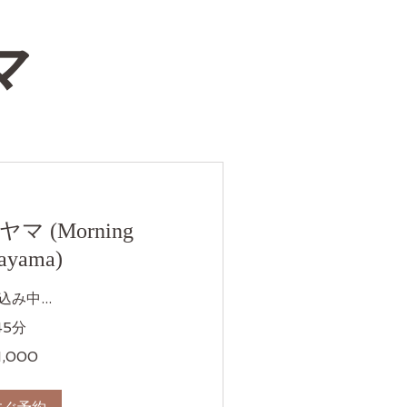
マ
 (Morning
ayama)
み中...
45分
,000