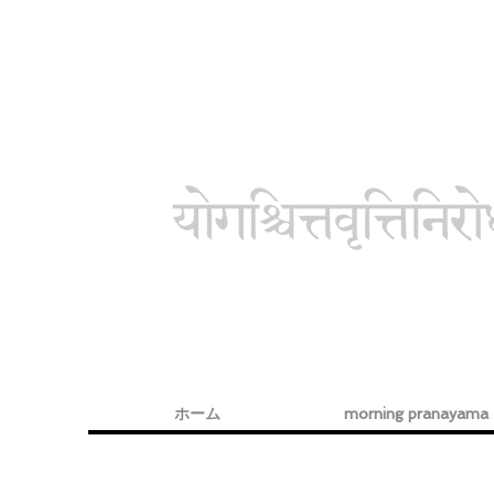
ホーム
morning pranayama