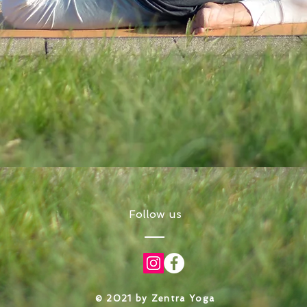
Follow us
​© 2021 by Zentra Yoga