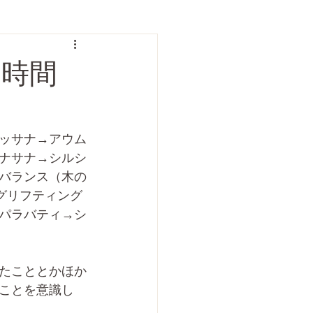
う時間
ッサナ→アウム
ナサナ→シルシ
バランス（木の
グリフティング
パラバティ→シ
たこととかほか
ことを意識し