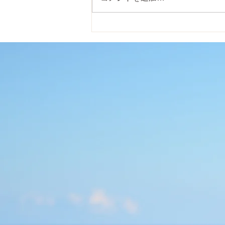
19:30-22:00を毎週５回。スタ
ジオ受講、オンライン受講、録画
視聴受講から選べます。ヨガニー
ドラは深いリラクゼーションのテ
クニックだけではなく実は潜在意
識にアクセスして、深いところに
本当になりたい自分の生き方を
リ...