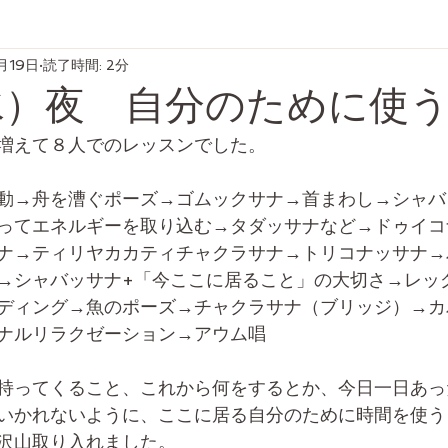
月19日
読了時間: 2分
9（水）夜 自分のために使
増えて８人でのレッスンでした。
動→舟を漕ぐポーズ→ゴムックサナ→首まわし→シャバ
ってエネルギーを取り込む→タダッサナなど→ドゥイコ
ナ→ティリヤカカティチャクラサナ→トリコナッサナ→
→シャバッサナ+「今ここに居ること」の大切さ→レッ
ディング→魚のポーズ→チャクラサナ（ブリッジ）→カ
ナルリラクゼーション→アウム唱
持ってくること、これから何をするとか、今日一日あっ
いかれないように、ここに居る自分のために時間を使う
沢山取り入れました。