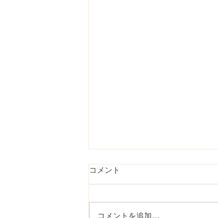
ヨガニードラコース Yoga
コメント
Nidra Course
studio&online&record
お待たせしました！ヨガニードラ
コース、6月30日火曜日夜
コメントを追加…