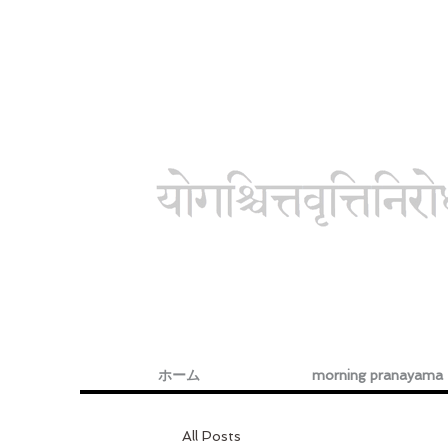
ホーム
morning pranayama
All Posts