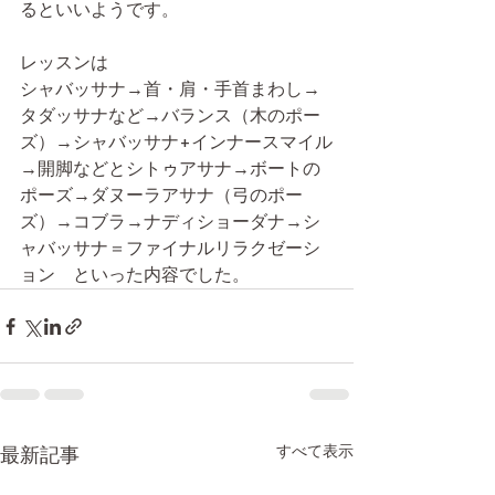
るといいようです。
レッスンは
シャバッサナ→首・肩・手首まわし→
タダッサナなど→バランス（木のポー
ズ）→シャバッサナ+インナースマイル
→開脚などとシトゥアサナ→ボートの
ポーズ→ダヌーラアサナ（弓のポー
ズ）→コブラ→ナディショーダナ→シ
ャバッサナ＝ファイナルリラクゼーシ
ョン　といった内容でした。
すべて表示
最新記事